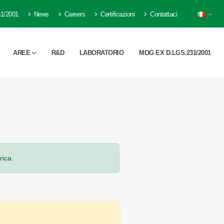
1/2001
News
Careers
Certificazioni
Contattaci
AREE
R&D
LABORATORIO
MOG EX D.LGS.231/2001
rica.