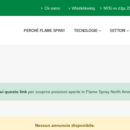
Chi siamo
Whistleblowing
MOG ex d.lgs.23
PERCHÉ FLAME SPRAY
TECNOLOGIE
SETTORI
ui questo link
per scoprire posizioni aperte in Flame Spray North Ame
Nessun annuncio disponibile.