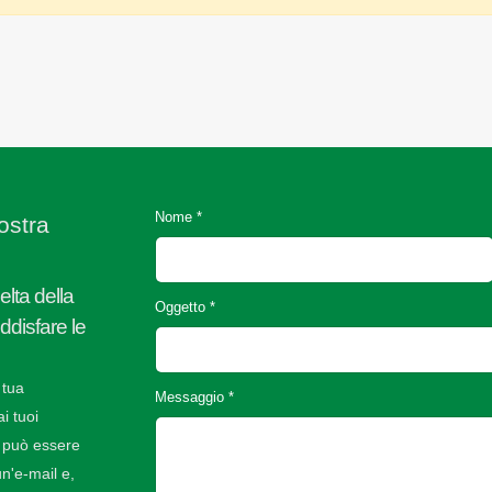
Nome *
ostra
elta della
Oggetto *
oddisfare le
 tua
Messaggio *
i tuoi
 può essere
n'e-mail e,