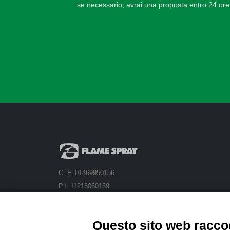
se necessario, avrai una proposta entro 24 ore
C. F. 01469950156
P.I. 11216060159
Capitale Sociale 1.775.624,00 i.v.
Questo sito web raccog