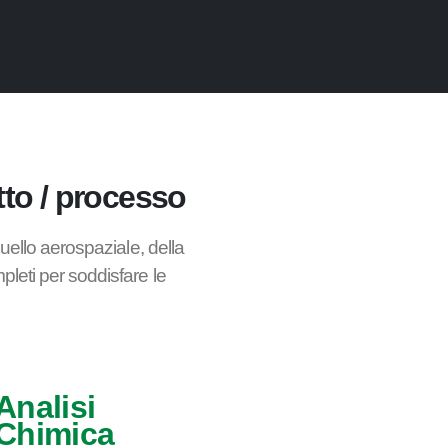
tto / processo
 quello aerospaziale, della
pleti per soddisfare le
Analisi
Chimica