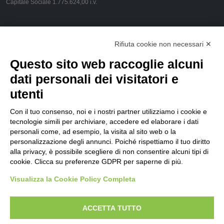
Capitale Sociale 1.775.624,00 i.v.
CONTACT US
Rifiuta cookie non necessari ✕
Via Pola, 23 - 20124 Milano
Questo sito web raccoglie alcuni
info@flamespray.org
dati personali dei visitatori e
utenti
FOLLOW US
Con il tuo consenso, noi e i nostri partner utilizziamo i cookie e
tecnologie simili per archiviare, accedere ed elaborare i dati
personali come, ad esempio, la visita al sito web o la
Privacy Policy
personalizzazione degli annunci. Poiché rispettiamo il tuo diritto
alla privacy, è possibile scegliere di non consentire alcuni tipi di
Customers
cookie. Clicca su preferenze GDPR per saperne di più.
Suppliers
Visualizza la Cookie Policy Completa
Site Navigators
ACCETTA TUTTO