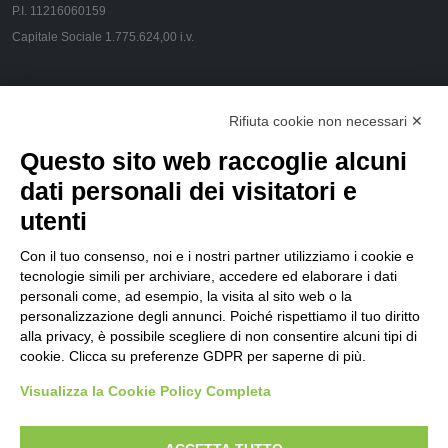
P.I. 11216060159
Capitale Sociale 1.775.624,00 i.v.
CONTACT US
Rifiuta cookie non necessari ✕
Via Pola, 23 - 20124 Milano
Questo sito web raccoglie alcuni
info@flamespray.org
dati personali dei visitatori e
utenti
FOLLOW US
Con il tuo consenso, noi e i nostri partner utilizziamo i cookie e
tecnologie simili per archiviare, accedere ed elaborare i dati
personali come, ad esempio, la visita al sito web o la
Privacy Policy
personalizzazione degli annunci. Poiché rispettiamo il tuo diritto
alla privacy, è possibile scegliere di non consentire alcuni tipi di
Customers
cookie. Clicca su preferenze GDPR per saperne di più.
Suppliers
Visualizza la Cookie Policy Completa
Site Navigators