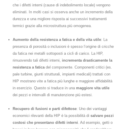
che i difetti interni (cause di indebolimento locale) vengono
eliminati​. In molti casi si osserva anche un incremento della
durezza e una migliore risposta ai successivi trattamenti
termici grazie alla microstruttura più omogenea.
Aumento della resistenza a fatica e della vita utile
: La
presenza di porosità o inclusioni è spesso l’origine di cricche
da fatica nei metalli sottoposti a cicli di carico. La HIP,
rimuovendo tali difetti interni,
incrementa drasticamente la
resistenza a fatica
del componente. Componenti critici (es.
pale turbine, giunti strutturali, impianti medicali) trattati con
HIP mostrano vite a fatica più lunghe e maggiore affidabilità
in esercizio. Questo si traduce in una
maggiore vita utile
dei pezzi e intervalli di manutenzione più estesi.
Recupero di fusioni e parti difettose
: Uno dei vantaggi
economici rilevanti della HIP è la possibilità di
salvare pezzi
costosi che presentano difetti interni
. Ad esempio, getti o