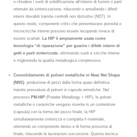
o chiudere i vuoti di solidificazione all’interno di fusioni o parti
ottenute da sinterizzazione, riducendo o annullando i difetti
interni rilevabili tramite controlli non distruttivi (NDT). In
questo modo, componenti critici che presentavano porosità o
microcricche interne possono essere recuperati invece di
essere scartati.
La HIP è ampiamente usata come
tecnologia “di riparazione” per guarire i difetti interni di
getti e parti sinterizzate
, eliminando vuoti e cricche interne
e migliorando la qualità metallurgica complessiva.
Consolidamento di polveri metalliche in Near Net Shape
(NNS)
: produzione di pezzi dalla forma quasi definitiva
tramite pressatura di polveri in capsule ermetiche. Nel
processo
PM-HIP
(Powder Metallurgy + HIP), le polveri
metalliche o ceramiche vengono inserite in un contenitore
(capsula) con la forma del pezzo finale; la HIP
simultaneamente sinterizza e compatta il materiale,
ottenendo un componente denso e di forma prossima al
finale, riducendo le lavorazioni successive. Questa tecnica