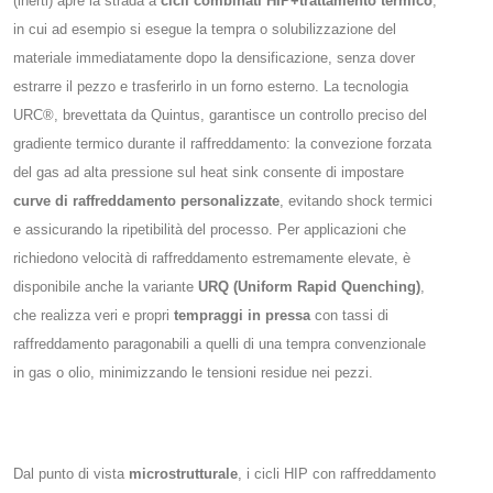
(inerti) apre la strada a
cicli combinati HIP+trattamento termico
,
in cui ad esempio si esegue la tempra o solubilizzazione del
materiale immediatamente dopo la densificazione, senza dover
estrarre il pezzo e trasferirlo in un forno esterno​. La tecnologia
URC®, brevettata da Quintus, garantisce un controllo preciso del
gradiente termico durante il raffreddamento: la convezione forzata
del gas ad alta pressione sul heat sink consente di impostare
curve di raffreddamento personalizzate
, evitando shock termici
e assicurando la ripetibilità del processo​. Per applicazioni che
richiedono velocità di raffreddamento estremamente elevate, è
disponibile anche la variante
URQ (Uniform Rapid Quenching)
,
che realizza veri e propri
tempraggi in pressa
con tassi di
raffreddamento paragonabili a quelli di una tempra convenzionale
in gas o olio, minimizzando le tensioni residue nei pezzi​.
Dal punto di vista
microstrutturale
, i cicli HIP con raffreddamento