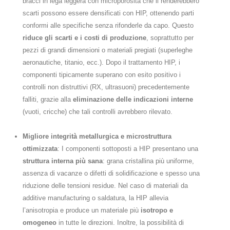
bracci in lega leggera con microporosità che li renderebbero
scarti possono essere densificati con HIP, ottenendo parti
conformi alle specifiche senza rifonderle da capo. Questo
riduce gli scarti e i costi di produzione
, soprattutto per
pezzi di grandi dimensioni o materiali pregiati (superleghe
aeronautiche, titanio, ecc.). Dopo il trattamento HIP, i
componenti tipicamente superano con esito positivo i
controlli non distruttivi (RX, ultrasuoni) precedentemente
falliti, grazie alla
eliminazione delle indicazioni interne
(vuoti, cricche) che tali controlli avrebbero rilevato.
Migliore integrità metallurgica e microstruttura
ottimizzata
: I componenti sottoposti a HIP presentano una
struttura interna più sana
: grana cristallina più uniforme,
assenza di vacanze o difetti di solidificazione e spesso una
riduzione delle tensioni residue. Nel caso di materiali da
additive manufacturing o saldatura, la HIP allevia
l’anisotropia e produce un materiale più
isotropo e
omogeneo
in tutte le direzioni​. Inoltre, la possibilità di