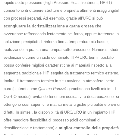
rapido sotto pressione (High Pressure Heat Treatment, HPHT)
consentono di ottenere strutture e proprietà altrimenti irraggiungibili
con processi separati. Ad esempio, grazie all’URC si può
scongiurare la ricristallizzazione a grana grossa
che
avverrebbe raffreddando lentamente nel forno, oppure trattenere in
soluzione precipitati di rinforzo fino a temperature più basse,
realizzando in pratica una tempra sotto pressione. Numerosi studi
evidenziano come un ciclo combinato HIP+URC ben impostato
possa conferire migliori caratteristiche ai materiali rispetto alla
sequenza tradizionale HIP seguita da trattamento termico esterno.
Inoltre, il trattamento termico in situ avviene in atmosfera inerte
pura (sistemi come
Quintus Purus®
garantiscono livelli minimi di
O₂/H₂O residui), evitando fenomeni ossidativi e decarburazione: si
ottengono così superfici e matrici metallurgiche più pulite e prive di
difetti​. In sintesi, la disponibilità di URC/URQ in un impianto HIP
offre maggiore flessibilità di processo (cicli combinati di
densificazione e trattamento) e
miglior controllo delle proprietà