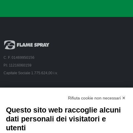
C. F. 01469950156
P.I. 11216060159
Capitale Sociale 1.775.624,00 i.v.
CONTACT US
Rifiuta cookie non necessari ✕
Via Pola, 23 - 20124 Milano
Questo sito web raccoglie alcuni
info@flamespray.org
dati personali dei visitatori e
utenti
FOLLOW US